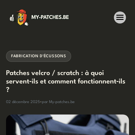
Aller
au
contenu
FABRICATION D'ÉCUSSONS
Patches velcro / scratch : à quoi
servent‑ils et comment fonctionnent‑ils
?
02 décembre 2025
•
par My-patches.be