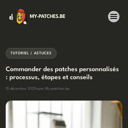
Aller
au
contenu
TUTORIEL / ASTUCES
Commander des patches personnalisés
: processus, étapes et conseils
15 décembre 2025
•
par My-patches.be