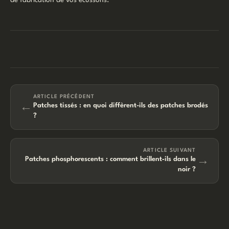
de fabrication de vos écussons.
ARTICLE PRÉCÉDENT
←
Patches tissés : en quoi diffèrent-ils des patches brodés
?
ARTICLE SUIVANT
→
Patches phosphorescents : comment brillent‑ils dans le
noir ?