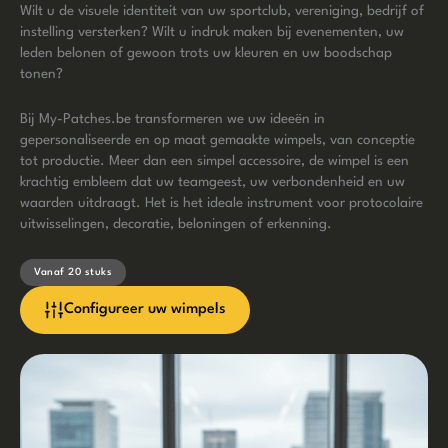
Wilt u de visuele identiteit van uw sportclub, vereniging, bedrijf of
instelling versterken? Wilt u indruk maken bij evenementen, uw
leden belonen of gewoon trots uw kleuren en uw boodschap
tonen?
Bij My-Patches.be transformeren we uw ideeën in
gepersonaliseerde en op maat gemaakte wimpels, van conceptie
tot productie. Meer dan een simpel accessoire, de wimpel is een
krachtig embleem dat uw teamgeest, uw verbondenheid en uw
waarden uitdraagt. Het is het ideale instrument voor protocolaire
uitwisselingen, decoratie, beloningen of erkenning.
Vanaf 20 stuks
Configureer uw wimpels