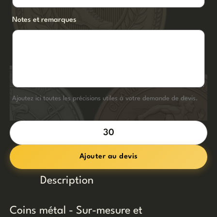
Notes et remarques
Ajoutez ici toutes les précisions utiles à votre demande de devis.
quantité
de
Ajouter au devis
Coins
métal
Description
Coins métal - Sur-mesure et