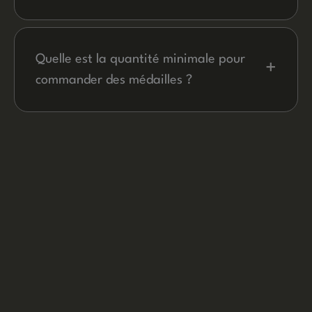
Oui, tout est sur mesure : forme libre, découpes
ajourées, émail couleur, 2D ou 3D, et plusieurs
épaisseurs disponibles selon le rendu souhaité.
Quelle est la quantité minimale pour
+
commander des médailles ?
La quantité minimale pour les médailles est de 30
pièces, ce qui permet une production économique avec
une qualité d'impression optimale.