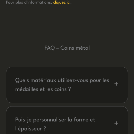
Pour plus d’informations,
cliquez ici
.
FAQ – Coins métal
Quels matériaux utilisez‑vous pour les
+
médailles et les coins ?
Nous proposons plusieurs options de fabrication et de
finitions adaptées à votre projet, incluant notamment
des rendus or, argent, bronze, noir mat ou antique.
Puis‑je personnaliser la forme et
+
l'épaisseur ?