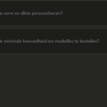
waaronder goud-, zilver-, brons-, matzwarte of antieke uitvoeringen
de vorm en dikte personaliseren?
 is op maat: vrije vorm, opengewerkte uitsnijdingen, gekleurd email, 
illende diktes beschikbaar afhankelijk van het gewenste resultaat.
de minimale hoeveelheid om medailles te bestellen?
le hoeveelheid voor medailles is 30 stuks, wat een economische pro
ale printkwaliteit mogelijk maakt.