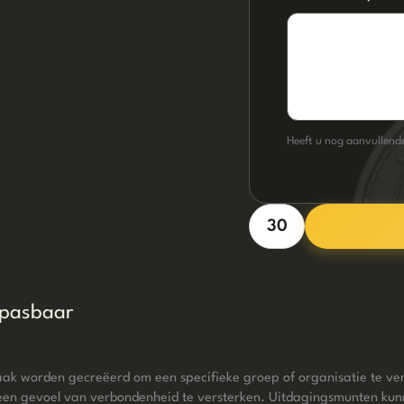
Heeft u nog aanvullende
Metalen
hoeken
aantal
npasbaar
ak worden gecreëerd om een ​​specifieke groep of organisatie te 
 een gevoel van verbondenheid te versterken. Uitdagingsmunten kun