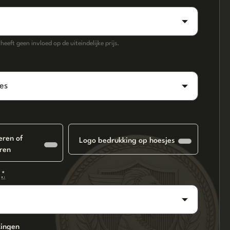
eeft geen invloed op de uiteindelijke prijs.
eren of
Logo bedrukking op hoesjes
ren
*
kingen