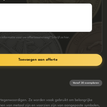
 informatie voor uw offerteaanvraag? Schrijf ze hier.
Toevoegen aan offerte
Vanaf 30 exemplaren
vertegenwoordigen. Ze worden vaak gebruikt om belangrijke
nen van metaal zijn en voorzien zijn van aangepaste symbolen,