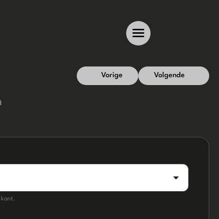
Vorige
Volgende
n
 kant.