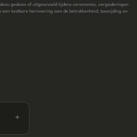
adeau gedaan of uitgewisseld tijdens ceremonies, vergaderingen
s een tastbare herinnering aan de betrokkenheid, toewijding en
+
ast aan uw