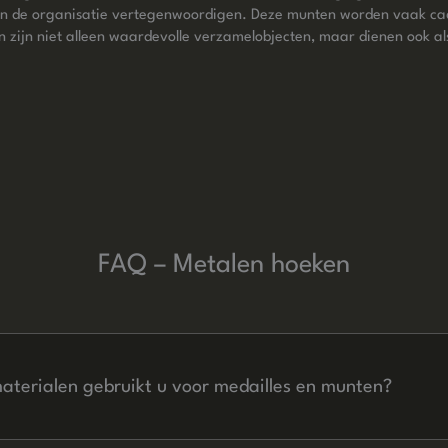
en van de organisatie vertegenwoordigen. Deze munten worden vaak c
 zijn niet alleen waardevolle verzamelobjecten, maar dienen ook al
FAQ – Metalen hoeken
aterialen gebruikt u voor medailles en munten?
n verschillende productie- en afwerkingsopties aan die zijn aangep