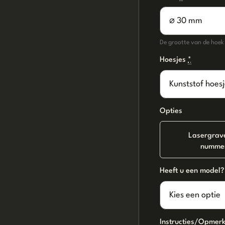
De grootte van de hoek h
Hoesjes
*
Opties
Lasergrav
numme
Heeft u een model?
Instructies/Opmer