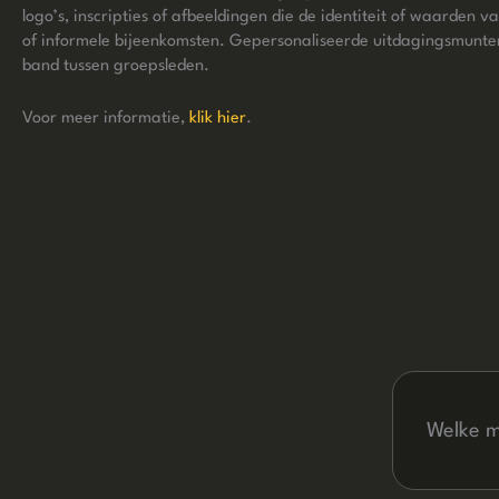
logo’s, inscripties of afbeeldingen die de identiteit of waard
of informele bijeenkomsten. Gepersonaliseerde uitdagingsmunten
band tussen groepsleden.
Voor meer informatie,
klik hier
.
Welke m
Wij biede