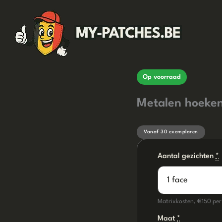
Op voorraad
Metalen hoeke
Vanaf 30 exemplaren
Aantal gezichten
*
Matrixkosten, €150 per
Maat
*