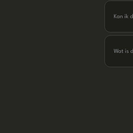
project, 
Kan ik 
Ja, alles
en versch
Wat is 
De minima
met optim